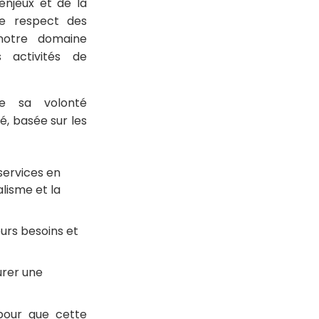
enjeux et de la
le respect des
 notre domaine
 activités de
e sa volonté
é, basée sur les
services en
lisme et la
eurs besoins et
urer une
pour que cette